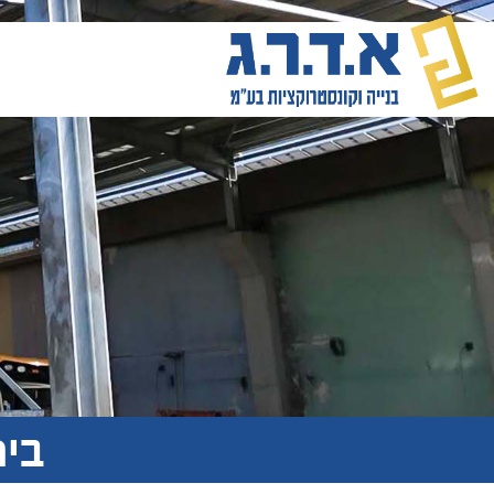
דף הבית
אודו
בי