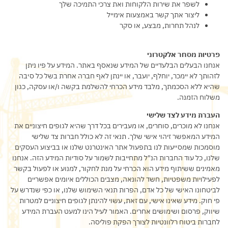
לשפר את שירות הלקוחות ואת צרכי התמיכה שלך
ליצור אתך קשר באמצעות אימייל
לנהל תחרות, מבצע, או סקר
פרטיות מסחר אלקטרוני
אנחנו הבעלים הבלעדיים של המידע שנאסף באתר. המידע על פיו ניתן
לזהותך לא יימכר, יוחלף, יועבר, או יינתן לאף חברה אחרת בשל כל סיבה
שהיא ללא הסכמתך, מלבד מידע הכרחי להשלמת בקשה ו/או עסקה, כגון
משלוח הזמנה.
העברת מידע לצד שלישי
אנחנו לא מוכרים, סוחרים, או מעבירים בכל דרך שהיא לגופים חיצוניים את
המידע המאפשר זיהוי אישי שלך. תנאי זה לא כולל חברות צד שלישי
מוסמכות שמסייעות לנו בתפעול אתר האינטרנט שלנו או בביצוע העסקים
שלנו, כל עוד החברות הנ"ל מתחייבות לשמור על סודיות המידע הזה. אנחנו
מאמינים ששיתוף מידע הוא הכרחי על מנת לחקור, למנוע או לפעול בקשר
לפעילויות משפטיות, חשד להונאה, מצבים הכוללים איומים אפשריים
לביטחונו האישי של כל אדם, הפרות תנאי השימוש שלנו, או כפי שנדרש על
פי חוק. מידע שאינו אישי, עם זאת, עשוי להינתן לגופים חיצוניים למטרות
שיווק, פרסום ושימושים אחרים. האמור לעיל הינו למעט העברת המידע
לחברות ביטוח רלוונטיות לצורך הפקת פוליסה.