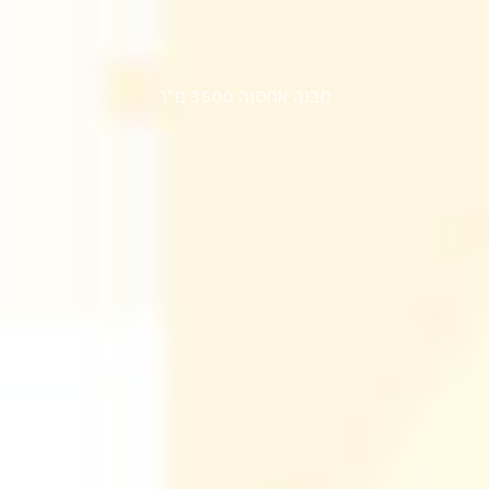
מפעל רדבק
מבנה אחסנה 3500 מ"ר
פרויקט עמית