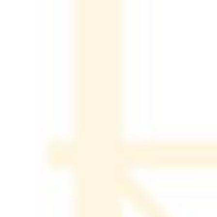
אלומלייט א.ת. שחק