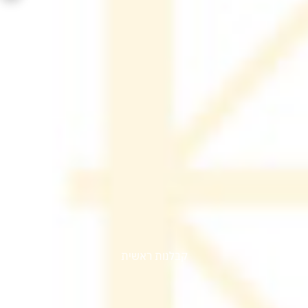
מתחם חינוכי צח"ר
מלונית רמב"ם
קבלנות ראשית