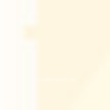
סאסטק
מרכז לוגיסטי כ5000 מ"ר