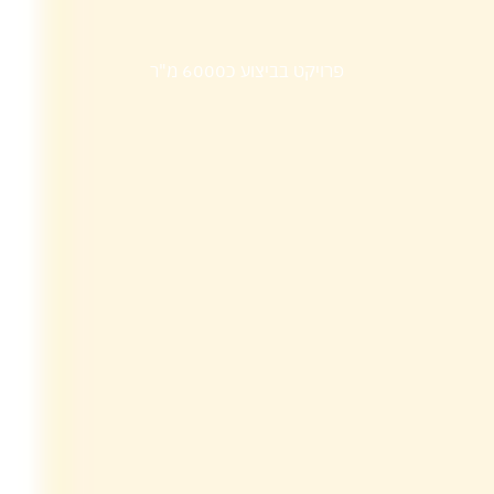
מרכז מסחרי א.ת צחר
פרויקט בביצוע כ6000 מ"ר
בית אריזה בראשית