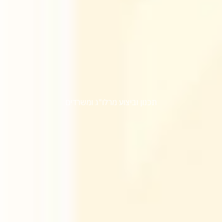
לינדה ציוד
תכנון וביצוע מרלו"ג ומשרדים